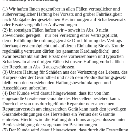
(1) Wir haften Ihnen gegenüber in allen Fällen vertraglicher und
außervertraglicher Haftung bei Vorsatz und grober Fahrlässigkeit
nach Maßgabe der gesetzlichen Bestimmungen auf Schadensersatz
oder Ersatz vergeblicher Aufwendungen.
(2) In sonstigen Fällen haften wir – soweit in Abs. 3 nicht
abweichend geregelt – nur bei Verletzung einer Vertragspflicht,
deren Erfüllung die ordnungsgemäße Durchführung des Vertrags
überhaupt erst ermöglicht und auf deren Einhaltung Sie als Kunde
regelmäßig vertrauen dürfen (so genannte Kardinalpflicht), und
zwar beschränkt auf den Ersatz des vorhersehbaren und typischen
Schadens. In allen übrigen Fällen ist unsere Haftung vorbehaltlich
der Regelung in Abs. 3 ausgeschlossen.
(3) Unsere Haftung für Schäden aus der Verletzung des Lebens, des
Körpers oder der Gesundheit und nach dem Produkthaftungsgesetz
bleibt von den vorstehenden Haftungsbeschränkungen und –
Ausschlüssen unberührt.
(4) Der Kunde wird darauf hingewiesen, dass für von ihm
eingesandte Geräte eine Garantie des Herstellers bestehen kann.
Durch eine von uns durchgeführte Reparatur oder aber einen
Reparaturversuch am eingesandten Gerät kann nach den jeweiligen
Garantiebedingungen des Herstellers ein Verlust der Garantie
eintreten. Hierfür wird die Haftung durch uns ausgeschlossen unter
Berücksichtigung der vorgenannten Bestimmungen.
(5) Der Kunde wird darauf hingewiesen, dass durch die Feststellung